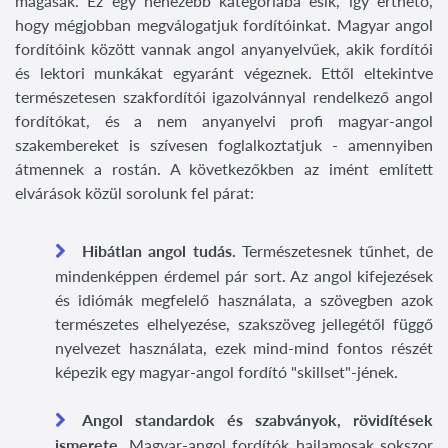
magasak. Ez egy nehezebb kategóriába esik, így érthető,
hogy mégjobban megválogatjuk fordítóinkat. Magyar angol
fordítóink között vannak angol anyanyelvűek, akik fordítói
és lektori munkákat egyaránt végeznek. Ettől eltekintve
természetesen szakfordítói igazolvánnyal rendelkező angol
fordítókat, és a nem anyanyelvi profi magyar-angol
szakembereket is szívesen foglalkoztatjuk - amennyiben
átmennek a rostán. A következőkben az imént említett
elvárások közül sorolunk fel párat:
Hibátlan angol tudás.
Természetesnek tűnhet, de
mindenképpen érdemel pár sort. Az angol kifejezések
és idiómák megfelelő használata, a szövegben azok
természetes elhelyezése, szakszöveg jellegétől függő
nyelvezet használata, ezek mind-mind fontos részét
képezik egy magyar-angol fordító "skillset"-jének.
Angol standardok és szabványok, rövidítések
ismerete.
Magyar-angol fordítók hajlamosak sokszor