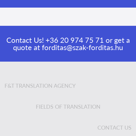
Contact Us!
+36 20 974 75 71
or get a
quote at
forditas@szak-forditas.hu
F&T TRANSLATION AGENCY
FIELDS OF TRANSLATION
CONTACT US