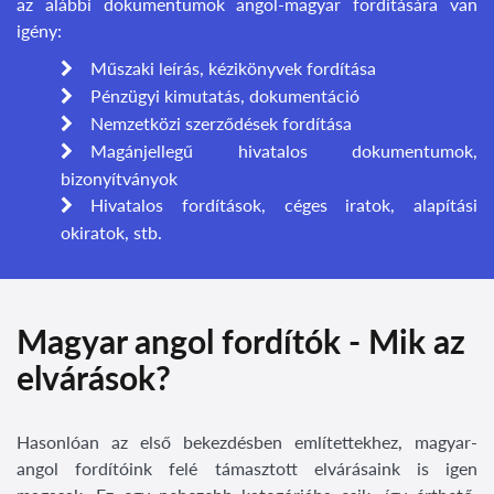
az alábbi dokumentumok angol-magyar fordítására van
igény:
Műszaki leírás, kézikönyvek fordítása
Pénzügyi kimutatás, dokumentáció
Nemzetközi szerződések fordítása
Magánjellegű hivatalos dokumentumok,
bizonyítványok
Hivatalos fordítások
, céges iratok, alapítási
okiratok, stb.
Magyar angol fordítók - Mik az
elvárások?
Hasonlóan az első bekezdésben említettekhez, magyar-
angol fordítóink felé támasztott elvárásaink is igen