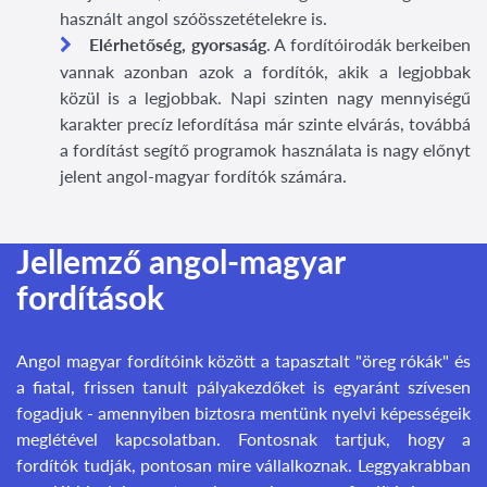
használt angol szóösszetételekre is.
Elérhetőség, gyorsaság
. A fordítóirodák berkeiben
vannak azonban azok a fordítók, akik a legjobbak
közül is a legjobbak. Napi szinten nagy mennyiségű
karakter precíz lefordítása már szinte elvárás, továbbá
a fordítást segítő programok használata is nagy előnyt
jelent angol-magyar fordítók számára.
Jellemző angol-magyar
fordítások
Angol magyar fordítóink között a tapasztalt "öreg rókák" és
a fiatal, frissen tanult pályakezdőket is egyaránt szívesen
fogadjuk - amennyiben biztosra mentünk nyelvi képességeik
meglétével kapcsolatban. Fontosnak tartjuk, hogy a
fordítók tudják, pontosan mire vállalkoznak. Leggyakrabban