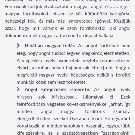
Fontosnak tartjuk elválasztani a magyar-angol, és az angol-
magyar fordításokat, hiszen ez két különböző kategória,
nehézségi fok, és más-más ismereteket igényel. Kezdjük
azzal, hogy mit várunk el azon fordítónktól, aki angol
dokumentumok magyarra történő fordítását vállalja.
Hibátlan magyar tudás
. Az angol forítónak nem
elég, hogy angol tudása legyen megkérdőjelezhetetlen.
A megfelelő nyelvi ismeretek megléte természetesen
elvárt, azonban sokan hajlamosak elfelejteni, hogy a
megfelelő magyar nyelvi képességek nélkül a fordító
munkája közel sem lesz tökéletes.
Angol kifejezések ismerete
. Az angol nyelv
híresen sok kifejezéssel, idiómával él. Ezek
félrefordítása végzetes következményekkel járhat, így
minden angol magyar fordítónk számára
elengedhetetlen ezekkel tisztában lenni. Ez egyaránt
vonatkozik a mindennapokban használt, egyszerűbb
kifejezésekre, és a szakszövegekben "zsargonként"