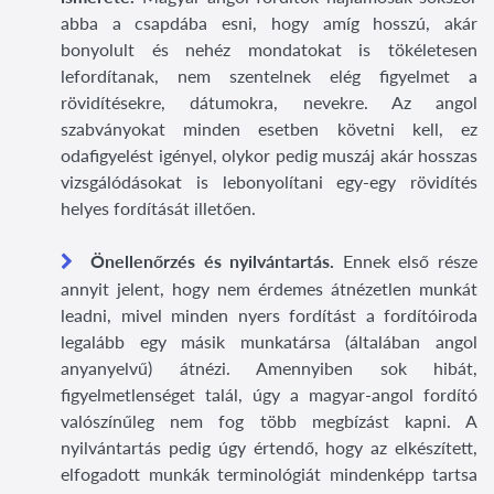
abba a csapdába esni, hogy amíg hosszú, akár
bonyolult és nehéz mondatokat is tökéletesen
lefordítanak, nem szentelnek elég figyelmet a
rövidítésekre, dátumokra, nevekre. Az angol
szabványokat minden esetben követni kell, ez
odafigyelést igényel, olykor pedig muszáj akár hosszas
vizsgálódásokat is lebonyolítani egy-egy rövidítés
helyes fordítását illetően.
Önellenőrzés és nyilvántartás.
Ennek első része
annyit jelent, hogy nem érdemes átnézetlen munkát
leadni, mivel minden nyers fordítást a fordítóiroda
legalább egy másik munkatársa (általában angol
anyanyelvű) átnézi. Amennyiben sok hibát,
figyelmetlenséget talál, úgy a magyar-angol fordító
valószínűleg nem fog több megbízást kapni. A
nyilvántartás pedig úgy értendő, hogy az elkészített,
elfogadott munkák terminológiát mindenképp tartsa