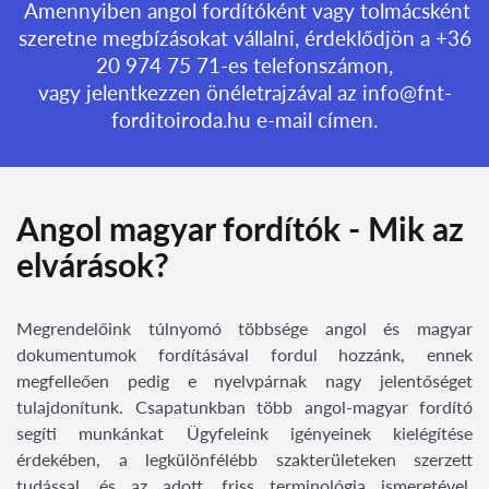
Amennyiben angol fordítóként vagy tolmácsként
szeretne megbízásokat vállalni, érdeklődjön a +36
20 974 75 71-es telefonszámon,
vagy jelentkezzen önéletrajzával az
info@fnt-
forditoiroda.hu
e-mail címen.
Angol magyar fordítók - Mik az
elvárások?
Megrendelőink túlnyomó többsége angol és magyar
dokumentumok fordításával fordul hozzánk, ennek
megfelleően pedig e nyelvpárnak nagy jelentőséget
tulajdonítunk. Csapatunkban több angol-magyar fordító
segíti munkánkat Ügyfeleink igényeinek kielégítése
érdekében, a legkülönfélébb szakterületeken szerzett
tudással, és az adott, friss terminológia ismeretével.