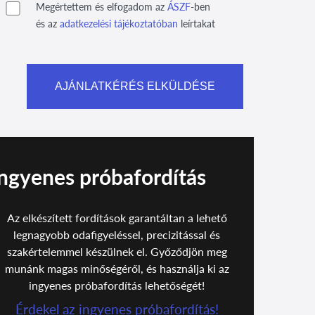
Megértettem és elfogadom az
ÁSZF
-ben
és az
adatkezelési tájékoztatóban
leírtakat
ngyenes próbafordítás
Az elkészített fordítások garantáltan a lehető
legnagyobb odafigyeléssel, precizitással és
szakértelemmel készülnek el. Győződjön meg
munánk magas minőségéről, és használja ki az
ingyenes próbafordítás lehetőségét!
Érdekel az ingyenes próbafordítás!