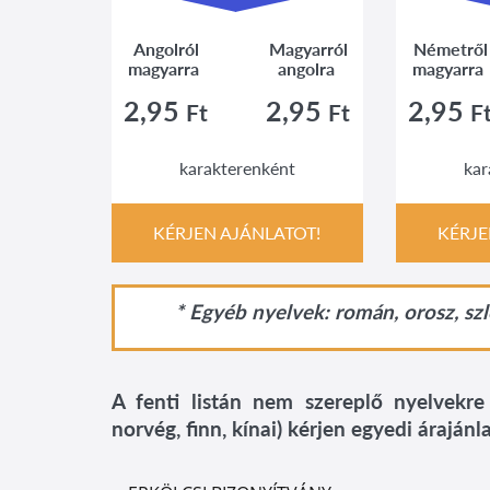
Angolról
Magyarról
Németről
magyarra
angolra
magyarra
2,95
2,95
2,95
Ft
Ft
F
karakterenként
kar
KÉRJEN AJÁNLATOT!
KÉRJE
* Egyéb nyelvek: román, orosz, szlo
A fenti listán nem szereplő nyelvekre
norvég, finn, kínai) kérjen egyedi árajánl