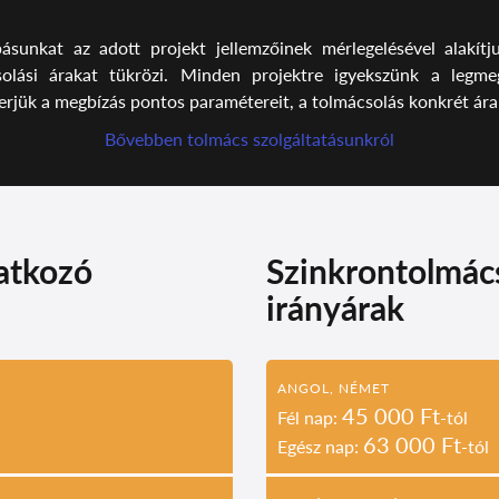
sunkat az adott projekt jellemzőinek mérlegelésével alakítju
lási árakat tükrözi. Minden projektre igyekszünk a legmegfe
rjük a megbízás pontos paramétereit, a tolmácsolás konkrét ára n
Bővebben tolmács szolgáltatásunkról
atkozó
Szinkrontolmác
irányárak
ANGOL, NÉMET
45
000 Ft
Fél nap:
-tól
63 000 Ft
Egész nap:
-tól