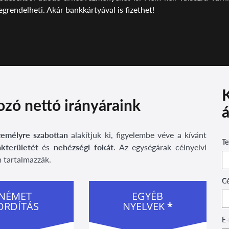
grendelheti. Akár bankkártyával is fizethet!
K
zó nettó irányáraink
á
zemélyre szabottan
alakítjuk ki, figyelembe véve a kívánt
Te
akterületét
és
nehézségi fokát
. Az egységárak célnyelvi
 tartalmazzák.
C
NÉMET
EGYÉB
ORDÍTÁS
NYELVEK
*
E-