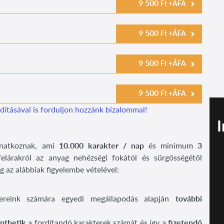
9 500
Ft +ÁFA
9 500
Ft +ÁFA
9 500
Ft +ÁFA
9 500
Ft +ÁFA
tásával is forduljon hozzánk bizalommal!
I
onatkoznak, ami
10.000 karakter / nap
és minimum
3
elárakról az anyag nehézségi fokától és sürgősségétől
 az alábbiak figyelembe vételével:
nereink számára egyedi megállapodás alapján
további
nthetik
a fordítandó karakterek számát és így a
fizetendő