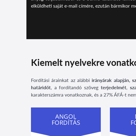
elküldheti saját e-mail címére, ezután bármikor me
Kiemelt nyelvekre vonatko
Fordítási árainkat az alábbi
irányárak alapján,
s
határidőt
, a fordítandó szöveg
terjedelmét
,
sz
karakterszámra vonatkoznak, és a 27% ÁFÁ-t nem
ANGOL
FORDÍTÁS
F