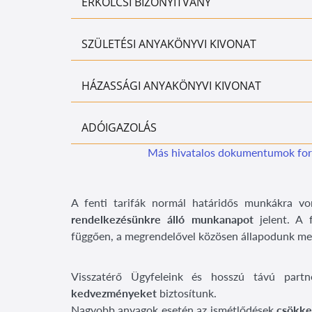
ERKÖLCSI BIZONYÍTVÁNY
SZÜLETÉSI ANYAKÖNYVI KIVONAT
HÁZASSÁGI ANYAKÖNYVI KIVONAT
ADÓIGAZOLÁS
Más hivatalos dokumentumok fordí
A fenti tarifák normál határidős munkákra v
rendelkezésünkre álló munkanapot
jelent. A f
függően, a megrendelővel közösen állapodunk meg
Visszatérő Ügyfeleink és hosszú távú part
kedvezményeket
biztosítunk.
Nagyobb anyagok esetén az ismétlődések
csökke