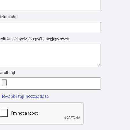
lefonszám
rdítási célnyelv, és egyéb megjegyzések
atolt fájl
További fájl hozzáadása