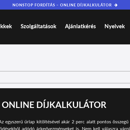
NONSTOP FORDÍTÁS – ONLINE DÍJKALKULÁTOR
ikkek
Szolgáltatások
Ajánlatkérés
Nyelvek
I ONLINE DÍJKALKULÁTOR
z egyszerű űrlap kitöltésével akár 2 perc alatt pontos összegű
ődésekből adódó árkedvezményeket is. Nem kell válaszra várni