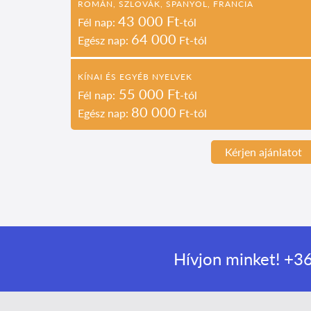
ROMÁN, SZLOVÁK, SPANYOL, FRANCIA
43 000 Ft
Fél nap:
-tól
64 000
Egész nap:
Ft-tól
KÍNAI ÉS EGYÉB NYELVEK
55 000 Ft
Fél nap:
-tól
80 000
Egész nap:
Ft-tól
Kérjen ajánlatot
Hívjon minket!
+36