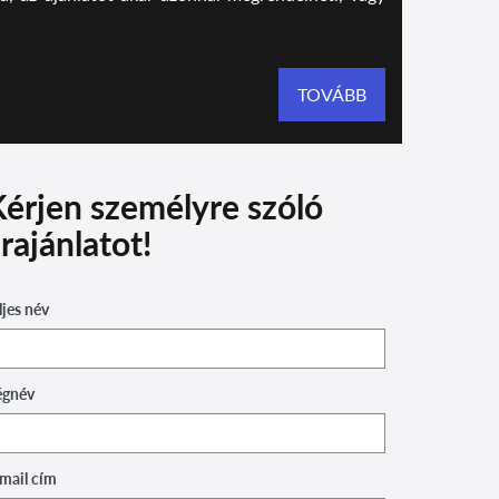
TOVÁBB
érjen személyre szóló
rajánlatot!
ljes név
égnév
mail cím