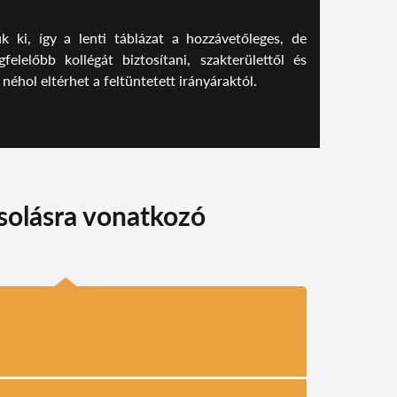
k ki, így a lenti táblázat a hozzávetőleges, de
lelőbb kollégát biztosítani, szakterülettől és
éhol eltérhet a feltüntetett irányáraktól.
solásra vonatkozó