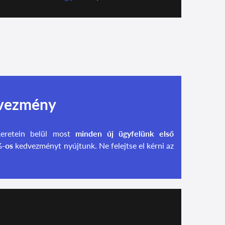
dvezmény
keretein belül most
minden új ügyfelünk első
-os
kedvezményt nyújtunk. Ne felejtse el kérni az