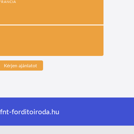
FRANCIA
Kérjen ajánlatot
nt-forditoiroda.hu