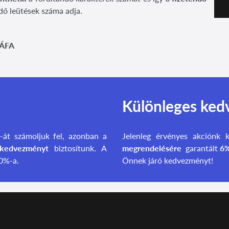
dő leütések száma adja.
 ÁFA
Különleges ke
%-át számoljuk fel, azonban a
Jelenleg érvényes akciónk 
kedvezményt
biztosítunk. A
megrendelésére
garantált
6%
40%-a.
Önnek járó kedvezményt!