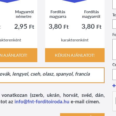
Magyarról
Fordítás
Fordítás
Te
németre
magyarra
magyarról
2,95
3,80
3,80
t
Ft
Ft
Ft
Fo
akterenként
karakterenként
N AJÁNLATOT!
KÉRJEN AJÁNLATOT!
Cs
vák, lengyel, cseh, olasz, spanyol, francia
 vonatkozan (szerb, ukrán, horvát, svéd, dán,
atot az
info@fnt-forditoiroda.hu
e-mail címen.