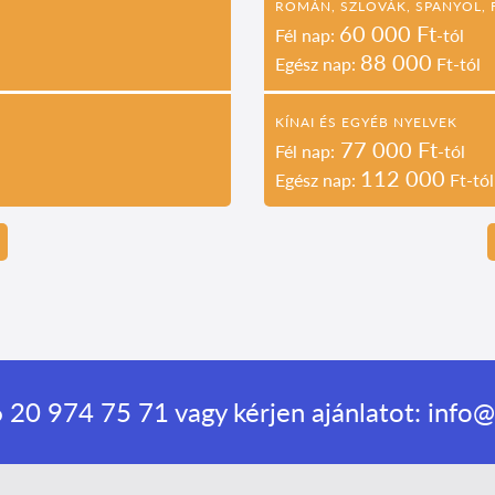
ROMÁN, SZLOVÁK, SPANYOL, 
60 000 Ft
Fél nap:
-tól
88 000
Egész nap:
Ft-tól
KÍNAI ÉS EGYÉB NYELVEK
77 000 Ft
Fél nap:
-tól
112 000
Egész nap:
Ft-tól
 20 974 75 71
vagy kérjen ajánlatot:
info@f