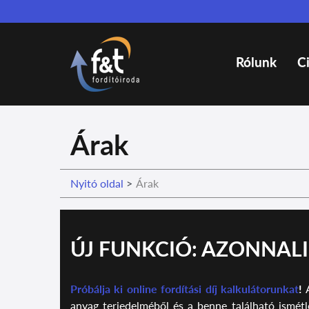
Rólunk
C
Árak
Nyitó oldal
>
Árak
ÚJ FUNKCIÓ: AZONNAL
Próbálja ki online fordítási díj kalkulátorunkat
!
A
anyag terjedelméből és a benne található ismétl