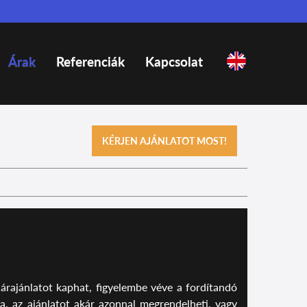
Árak
Referenciák
Kapcsolat
KÉRJEN AJÁNLATOT MOST!
 árajánlatot kaphat, figyelembe véve a fordítandó
a, az ajánlatot akár azonnal megrendelheti, vagy