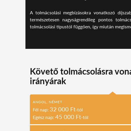
A tolmácsolási megbízásokra vonatkozó díjszabá
természetesen nagyságrendileg pontos tolmácso
tolmácsolási típustól függően, így miután megisme
Követő tolmácsolásra von
irányárak
ANGOL, NÉMET
32
000 Ft
Fél nap:
-tól
45 000 Ft
Egész nap:
-tól