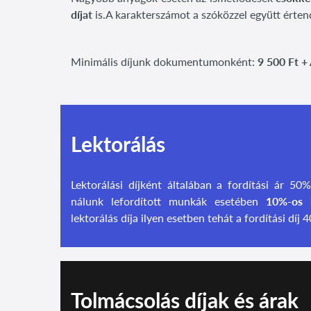
díjat
is.A karakterszámot a szóközzel együtt érten
Minimális díjunk dokumentumonként:
9
500 Ft +
Lektorálás
Lektorálási díjként általában a fordítási ár 50
nálunk lefordított munkák esetében
10%-os 
lektorálás díja ilyen esetben tehát a fordítási díj 
Tolmácsolás díjak és árak