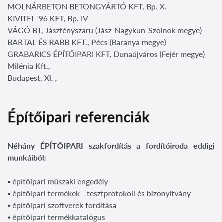
MOLNÁRBETON BETONGYÁRTÓ KFT, Bp. X.
KIVITEL '96 KFT, Bp. IV
VÁGÓ BT, Jászfényszaru (Jász-Nagykun-Szolnok megye)
BARTAL ÉS RABB KFT., Pécs (Baranya megye)
GRABARICS ÉPÍTŐIPARI KFT, Dunaújváros (Fejér megye)
Milénia Kft.,
Budapest, XI. ,
Építőipari referenciák
Néhány ÉPÍTŐIPARI szakfordítás a fordítóiroda eddigi
munkáiból:
▪ építőipari műszaki engedély
▪ építőipari termékek - tesztprotokoll és bizonyítvány
▪ építőipari szoftverek fordítása
▪ építőipari termékkatalógus