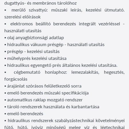
dugattyús- és membrános tárolóhoz
▪ merülő szivattyú: műszaki leírás, kezelési útmutató.
szerelési előírások
▪ elektromos beállító berendezés integrált vezérléssel -
használati utasítás
▪ olaj anyagbiztonsági adatlap
▪ hidraulikus vákuum présgép - használati utasítás
▪ présgép - kezelési utasítás
▪ műhelyprés kezelési utasítása
▪ hidraulikus egyengető prés általános kezelési utasítása.
▪ cégbemutató honlaphoz: lemezalakítás, hegesztés,
forgácsolás
▪ árajánlat szórásos felületkezelő sorra
▪ emelő berendezés műszaki specifikációja
▪ automatikus raklap mozgató rendszer
▪ tároló rendszerek használata és karbantartása
▪ emelő berendezés
▪ hidraulikus rendszerek szabályzástechnikai követelményei
fűtő, hűtő, ivóvíz minőségű meleg víz és légtechnikai