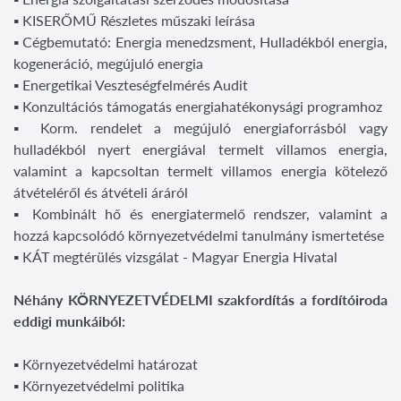
▪ KISERŐMŰ Részletes műszaki leírása
▪ Cégbemutató: Energia menedzsment, Hulladékból energia,
kogeneráció, megújuló energia
▪ Energetikai Veszteségfelmérés Audit
▪ Konzultációs támogatás energiahatékonysági programhoz
▪ Korm. rendelet a megújuló energiaforrásból vagy
hulladékból nyert energiával termelt villamos energia,
valamint a kapcsoltan termelt villamos energia kötelező
átvételéről és átvételi áráról
▪ Kombinált hő és energiatermelő rendszer, valamint a
hozzá kapcsolódó környezetvédelmi tanulmány ismertetése
▪ KÁT megtérülés vizsgálat - Magyar Energia Hivatal
Néhány KÖRNYEZETVÉDELMI szakfordítás a fordítóiroda
eddigi munkáiból:
▪ Környezetvédelmi határozat
▪ Környezetvédelmi politika