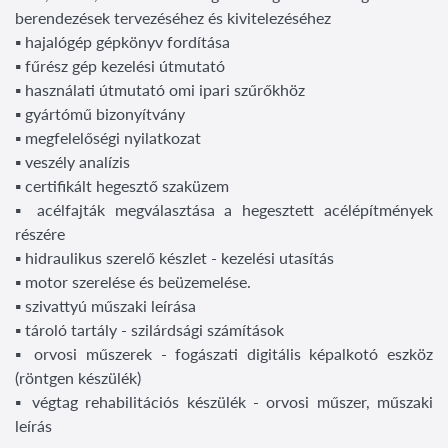
berendezések tervezéséhez és kivitelezéséhez
▪ hajalógép gépkönyv fordítása
▪ fűrész gép kezelési útmutató
▪ használati útmutató omi ipari szűrőkhöz
▪ gyártómű bizonyítvány
▪ megfelelőségi nyilatkozat
▪ veszély analízis
▪ certifikált hegesztő szaküzem
▪ acélfajták megválasztása a hegesztett acélépítmények
részére
▪ hidraulikus szerelő készlet - kezelési utasítás
▪ motor szerelése és beüzemelése.
▪ szivattyú műszaki leírása
▪ tároló tartály - szilárdsági számítások
▪ orvosi műszerek - fogászati digitális képalkotó eszköz
(röntgen készülék)
▪ végtag rehabilitációs készülék - orvosi műszer, műszaki
leírás