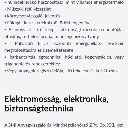
▪ hulladéklerakó hasznosítása, mint villamos energiatermelő
- Műszaki felülvizsgálat
▪ környezetvizsgálói jelentés
▪ Földgáz-kereskedelmi müködési engedély
▪ Szennyvíztisztító telep - biztonsági rácsok: technológiai
utasítás, terhelési próba, minőségi bizonyítvány
▪ Pályázati kiírás központi energiaellátó rendszer
megvalósítására és üzemeltetésére
▪ karbantartás légtechnikai, hőellátó, kogenerációs, vagy
trigenerációs rendszerekhez
▪ Vegyi anyagok regisztrációja, kiértékelése és korlátozása
Elektromosság, elektronika,
biztonságtechnika
AGMI Anyagvizsgáló és Minőségellenőrző ZRt. Bp. XXI. ker.