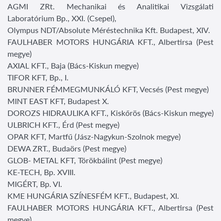
AGMI ZRt. Mechanikai és Analitikai Vizsgálati
Laboratórium Bp., XXI. (Csepel),
Olympus NDT/Absolute Méréstechnika Kft. Budapest, XIV.
FAULHABER MOTORS HUNGÁRIA KFT., Albertirsa (Pest
megye)
AXIAL KFT., Baja (Bács-Kiskun megye)
TIFOR KFT, Bp., I.
BRUNNER FÉMMEGMUNKÁLÓ KFT, Vecsés (Pest megye)
MINT EAST KFT, Budapest X.
DOROZS HIDRAULIKA KFT., Kiskőrös (Bács-Kiskun megye)
ULBRICH KFT., Érd (Pest megye)
OPAR KFT, Martfű (Jász-Nagykun-Szolnok megye)
DEWA ZRT., Budaörs (Pest megye)
GLOB- METAL KFT, Törökbálint (Pest megye)
KE-TECH, Bp. XVIII.
MIGÉRT, Bp. VI.
KME HUNGÁRIA SZÍNESFÉM KFT., Budapest, XI.
FAULHABER MOTORS HUNGÁRIA KFT., Albertirsa (Pest
megye)