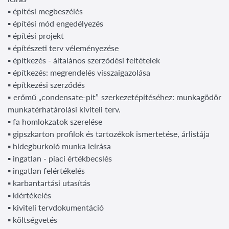
▪ építési megbeszélés
▪ építési mód engedélyezés
▪ építési projekt
▪ építészeti terv véleményezése
▪ építkezés - általános szerződési feltételek
▪ építkezés: megrendelés visszaigazolása
▪ építkezési szerződés
▪ erőmű „condensate-pit” szerkezetépítéséhez: munkagödör
munkatérhatárolási kiviteli terv.
▪ fa homlokzatok szerelése
▪ gipszkarton profilok és tartozékok ismertetése, árlistája
▪ hidegburkoló munka leírása
▪ ingatlan - piaci értékbecslés
▪ ingatlan felértékelés
▪ karbantartási utasítás
▪ kiértékelés
▪ kiviteli tervdokumentáció
▪ költségvetés