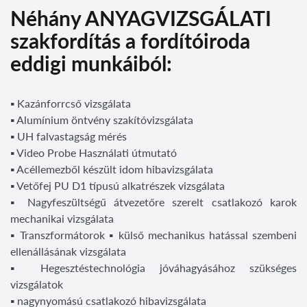
Néhány ANYAGVIZSGÁLATI
szakfordítás a fordítóiroda
eddigi munkáiból:
▪ Kazánforrcső vizsgálata
▪ Alumínium öntvény szakítóvizsgálata
▪ UH falvastagság mérés
▪ Video Probe Használati útmutató
▪ Acéllemezből készült idom hibavizsgálata
▪ Vetőfej PU D1 típusú alkatrészek vizsgálata
▪ Nagyfeszültségű átvezetőre szerelt csatlakozó karok
mechanikai vizsgálata
▪ Transzformátorok ▪ külső mechanikus hatással szembeni
ellenállásának vizsgálata
▪ Hegesztéstechnológia jóváhagyásához szükséges
vizsgálatok
▪ nagynyomású csatlakozó hibavizsgálata