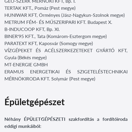
GEO-SZERK MÉRNÖKI KFT, Bp. I.
TERTAK KFT., Pomáz (Pest megye)
HUNIWAR KFT, Örményes (Jász-Nagykun-Szolnok megye)
METRUM FÉM- ÉS MŰSZERIPARI KFT. Budapest X.
B-INDUCOOP KFT, Bp. XI.
BINER'95 KFT., Tata (Komárom-Esztergom megye)
PARATEXT KFT, Kaposvár (Somogy megye)
VÍZGÉPEKET ÉS ACÉLSZERKEZETEKET GYÁRTÓ KFT,
Gyula (Békés megye)
MT-ENERGIE GMBH
ERAMUS ENERGETIKAI ÉS SZIGETELÉSTECHNIKAI
MÉRNÖKIRODA KFT. Solymár (Pest megye)
Épületgépészet
Néhány ÉPÜLETGÉPÉSZETI szakfordítás a fordítóiroda
eddigi munkáiból: