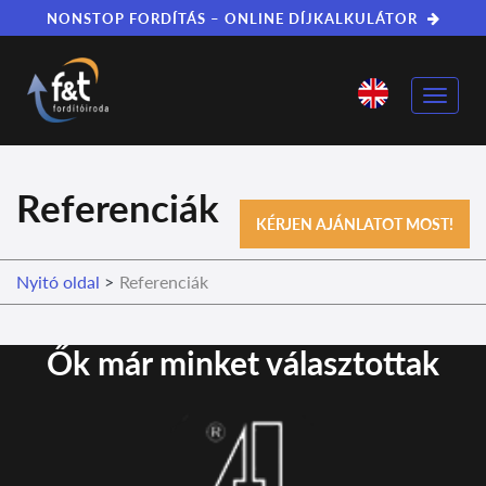
NONSTOP FORDÍTÁS – ONLINE DÍJKALKULÁTOR
Toggle
naviga
Referenciák
KÉRJEN AJÁNLATOT MOST!
Nyitó oldal
>
Referenciák
Ők már minket választottak