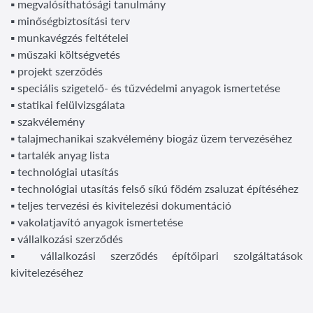
▪ megvalósíthatósági tanulmány
▪ minőségbiztosítási terv
▪ munkavégzés feltételei
▪ műszaki költségvetés
▪ projekt szerződés
▪ speciális szigetelő- és tűzvédelmi anyagok ismertetése
▪ statikai felülvizsgálata
▪ szakvélemény
▪ talajmechanikai szakvélemény biogáz üzem tervezéséhez
▪ tartalék anyag lista
▪ technológiai utasítás
▪ technológiai utasítás felső síkú födém zsaluzat építéséhez
▪ teljes tervezési és kivitelezési dokumentáció
▪ vakolatjavító anyagok ismertetése
▪ vállalkozási szerződés
▪ vállalkozási szerződés építőipari szolgáltatások
kivitelezéséhez