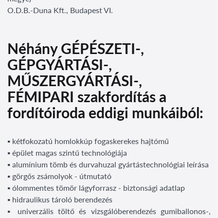
O.D.B.-Duna Kft., Budapest VI.
Néhány GÉPÉSZETI-,
GÉPGYÁRTÁSI-,
MŰSZERGYÁRTÁSI-,
FÉMIPARI szakfordítás a
fordítóiroda eddigi munkáiból:
▪ kétfokozatú homlokkúp fogaskerekes hajtómű
▪ épület magas szintű technológiája
▪ alumínium tömb és durvahuzal gyártástechnológiai leírása
▪ görgős zsámolyok - útmutató
▪ ólommentes tömör lágyforrasz - biztonsági adatlap
▪ hidraulikus tároló berendezés
▪ univerzális töltő és vizsgálóberendezés gumiballonos-,