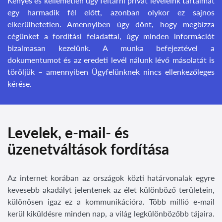
Kényes és kellemetlen ügy feltárni privát leveleink tartalmát
egy harmadik fél előtt, azonban olykor ez sajnos
elkerülhetetlen. Amennyiben úgy dönt, hogy megbízza
cégünket a fordítási feladattal, úgy minden információt
bizalmasan kezelünk. A munka befejeztével a
dokumentumot és az eredeti levél nálunk lévő másolatát is
töröljük – amennyiben Ügyfelünknek nincs ellenkezőleges
kérése.
Levelek, e-mail- és
üzenetváltások fordítása
Az internet korában az országok közti határvonalak egyre
kevesebb akadályt jelentenek az élet különböző területein,
különösen igaz ez a kommunikációra. Több millió e-mail
kerül kiküldésre minden nap, a világ legkülönbözőbb tájaira.