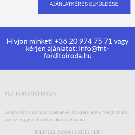
Hívjon minket!
+36 20 974 75 71
vagy
kérjen ajánlatot:
info@fnt-
forditoiroda.hu
F&T FORDÍTÓIRODA
Szakfordítás számos nyelven és szakterületen. Megbízható,
precíz és gyors fordítás akár másnapra.
KIEMELT SZAKTERÜLETEK