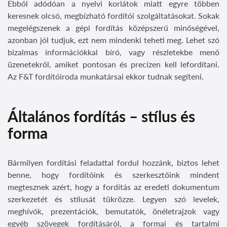
Ebből adódóan a nyelvi korlátok miatt egyre többen
keresnek olcsó, megbízható fordítói szolgáltatásokat. Sokak
megelégszenek a gépi fordítás középszerű minőségével,
azonban jól tudjuk, ezt nem mindenki teheti meg. Lehet szó
bizalmas információkkal bíró, vagy részletekbe menő
üzenetekről, amiket pontosan és precízen kell lefordítani.
Az F&T fordítóiroda munkatársai ekkor tudnak segíteni.
Általános fordítás – stílus és
forma
Bármilyen fordítási feladattal fordul hozzánk, biztos lehet
benne, hogy fordítóink és szerkesztőink mindent
megtesznek azért, hogy a fordítás az eredeti dokumentum
szerkezetét és stílusát tükrözze. Legyen szó levelek,
meghívók, prezentációk, bemutatók, önéletrajzok vagy
egyéb szövegek fordításáról, a formai és tartalmi