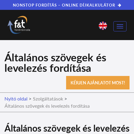
NONSTOP FORDÍTÁS – ONLINE DÍJKALKULÁTOR
Toggle
naviga
Általános szövegek és
levelezés fordítása
KÉRJEN AJÁNLATOT MOST!
Nyitó oldal
>
Szolgáltatások
>
Általános szövegek és levelezés fordítása
Általános szövegek és levelezés