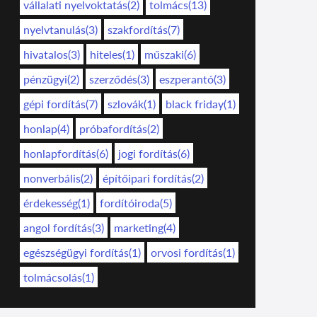
vállalati nyelvoktatás(2)
tolmács(13)
nyelvtanulás(3)
szakfordítás(7)
hivatalos(3)
hiteles(1)
műszaki(6)
pénzügyi(2)
szerződés(3)
eszperantó(3)
gépi fordítás(7)
szlovák(1)
black friday(1)
honlap(4)
próbafordítás(2)
honlapfordítás(6)
jogi fordítás(6)
nonverbális(2)
építőipari fordítás(2)
érdekesség(1)
fordítóiroda(5)
angol fordítás(3)
marketing(4)
egészségügyi fordítás(1)
orvosi fordítás(1)
tolmácsolás(1)