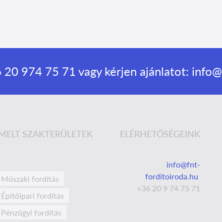
 20 974 75 71
vagy kérjen ajánlatot:
info@f
MELT SZAKTERÜLETEK
ELÉRHETŐSÉGEINK
info@fnt-
forditoiroda.hu
Műszaki fordítás
+36 20 9 74 75 71
Építőipari fordítás
Pénzügyi fordítás