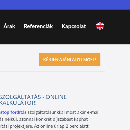
Árak
Referenciák
Kapcsolat
KÉRJEN AJÁNLATOT MOST!
 SZOLGÁLTATÁS - ONLINE
JKALKULÁTOR!
stop fordítás
szolgáltatásunkkal most akár e-mail
ás nélkül, azonnal konkrét díjszabást kaphat
ítási projektjére. Az online űrlap 2 perc alatt