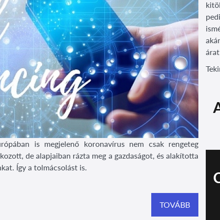
kitö
pedi
ism
akár
árat
Tek
rópában is megjelenő koronavírus nem csak rengeteg
ozott, de alapjaiban rázta meg a gazdaságot, és alakította
kat. Így a tolmácsolást is.
TOVÁBB