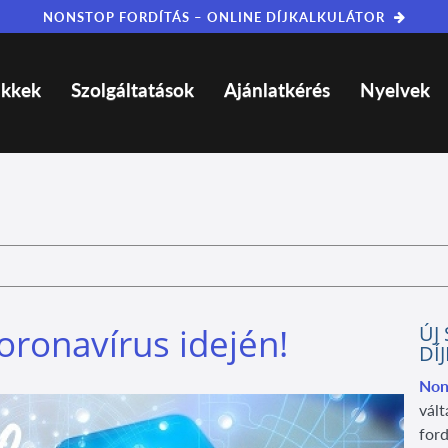
NONSTOP FORDÍTÁS – ONLINE DÍJKALKULÁTOR
ikkek
Szolgáltatások
Ajánlatkérés
Nyelvek
oronavírus idején!
ÚJ
DÍ
Non
vált
ford