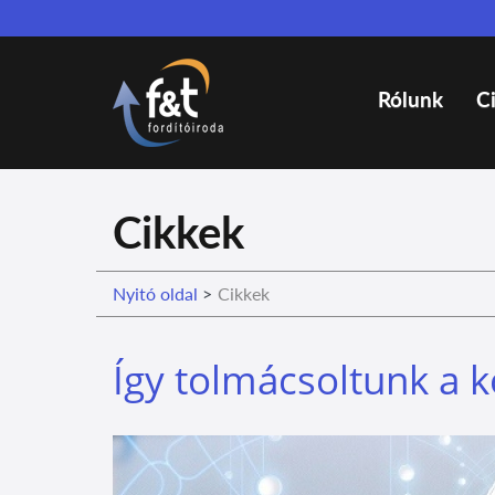
Rólunk
C
Cikkek
Nyitó oldal
>
Cikkek
Így tolmácsoltunk a k