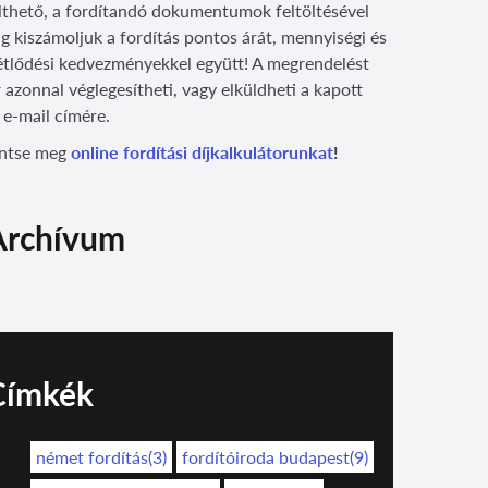
lthető, a fordítandó dokumentumok feltöltésével
g kiszámoljuk a fordítás pontos árát, mennyiségi és
étlődési kedvezményekkel együtt! A megrendelést
 azonnal véglegesítheti, vagy elküldheti a kapott
 e-mail címére.
intse meg
online fordítási díjkalkulátorunkat
!
Archívum
Címkék
német fordítás(3)
fordítóiroda budapest(9)