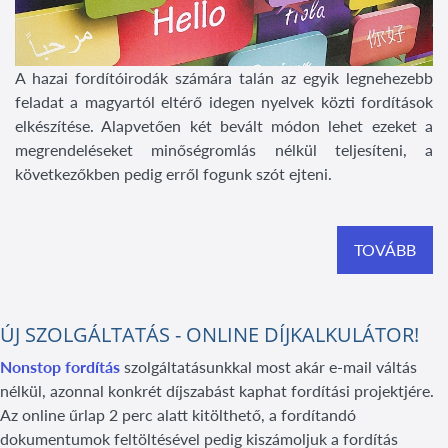
A hazai fordítóirodák számára talán az egyik legnehezebb
feladat a magyartól eltérő idegen nyelvek közti fordítások
elkészítése. Alapvetően két bevált módon lehet ezeket a
megrendeléseket minőségromlás nélkül teljesíteni, a
következőkben pedig erről fogunk szót ejteni.
TOVÁBB
ÚJ SZOLGÁLTATÁS - ONLINE DÍJKALKULÁTOR!
Nonstop fordítás
szolgáltatásunkkal most akár e-mail váltás
nélkül, azonnal konkrét díjszabást kaphat fordítási projektjére.
Az online űrlap 2 perc alatt kitölthető, a fordítandó
dokumentumok feltöltésével pedig kiszámoljuk a fordítás