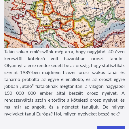
Talán sokan emlékszünk még arra, hogy nagyjából 40 éven
keresztül kötelező volt hazánkban oroszt tanulni.
Olyannyira erre rendezkedett be az ország, hogy statisztikák
szerint 1989-ben majdnem tízezer orosz szakos tanár és
tanárnő próbálta az egyre ellenállóbb, és az oroszt egyre
jobban „utáló” fiataloknak megtanítani a világon nagyjából
150 000 000 ember által beszélt orosz nyelvet. A
rendszerváltás aztán eltörölte a kötelező orosz nyelvet, és
ma már az angolt, és a németet tanuljuk. De milyen
nyelveket tanul Európa? Hol, milyen nyelveket beszélnek?