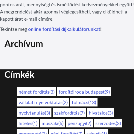
pontos árát, mennyiségi és ismétlődési kedvezményekkel együtt!
A megrendelést akár azonnal véglegesítheti, vagy elküldheti a
kapott árat e-mail címére.
Tekintse meg
online fordítási díjkalkulátorunkat
!
Archívum
Címkék
német fordítás(3)
fordítóiroda budapest(9)
vállalati nyelvoktatás(2)
tolmács(13)
nyelvtanulás(3)
szakfordítás(7)
hivatalos(3)
hiteles(1)
műszaki(6)
pénzügyi(2)
szerződés(3)
eszperantó(3)
gépi fordítás(7)
szlovák(1)