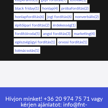
black friday(1)
honlap(4)
próbafordítás(2)
honlapfordítás(6)
jogi fordítás(6)
nonverbális(2)
építőipari fordítás(2)
érdekesség(1)
fordítóiroda(5)
angol fordítás(3)
marketing(4)
egészségügyi fordítás(1)
orvosi fordítás(1)
tolmácsolás(1)
Hívjon minket!
+36 20 974 75 71
vagy
kérjen ajánlatot:
info@fnt-