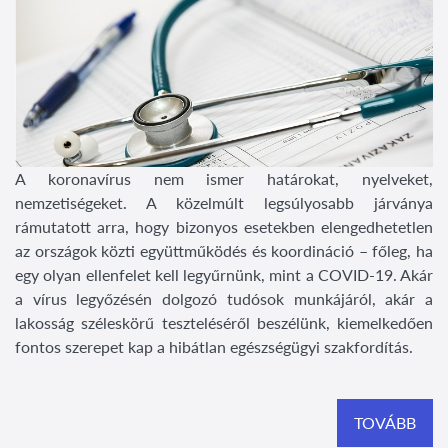
A koronavírus nem ismer határokat, nyelveket,
nemzetiségeket. A közelmúlt legsúlyosabb járványa
rámutatott arra, hogy bizonyos esetekben elengedhetetlen
az országok közti együttműködés és koordináció – főleg, ha
egy olyan ellenfelet kell legyűrnünk, mint a COVID-19. Akár
a vírus legyőzésén dolgozó tudósok munkájáról, akár a
lakosság széleskörű teszteléséről beszélünk, kiemelkedően
fontos szerepet kap a hibátlan egészségügyi szakfordítás.
TOVÁBB