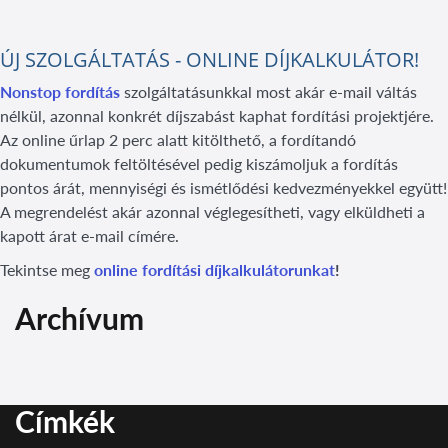
ÚJ SZOLGÁLTATÁS - ONLINE DÍJKALKULÁTOR!
Nonstop fordítás
szolgáltatásunkkal most akár e-mail váltás
nélkül, azonnal konkrét díjszabást kaphat fordítási projektjére.
Az online űrlap 2 perc alatt kitölthető, a fordítandó
dokumentumok feltöltésével pedig kiszámoljuk a fordítás
pontos árát, mennyiségi és ismétlődési kedvezményekkel együtt!
A megrendelést akár azonnal véglegesítheti, vagy elküldheti a
kapott árat e-mail címére.
Tekintse meg
online fordítási díjkalkulátorunkat
!
Archívum
Címkék