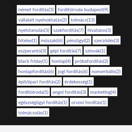
német fordítás(3)
fordítóiroda budapest(9)
vállalati nyelvoktatás(2)
tolmács(13)
nyelvtanulás(3)
szakfordítás(7)
hivatalos(3)
hiteles(1)
műszaki(6)
pénzügyi(2)
szerződés(3)
eszperantó(3)
gépi fordítás(7)
szlovák(1)
black friday(1)
honlap(4)
próbafordítás(2)
honlapfordítás(6)
jogi fordítás(6)
nonverbális(2)
építőipari fordítás(2)
érdekesség(1)
fordítóiroda(5)
angol fordítás(3)
marketing(4)
egészségügyi fordítás(1)
orvosi fordítás(1)
tolmácsolás(1)