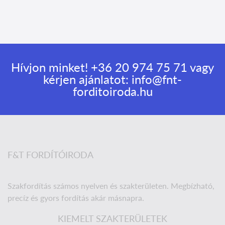
Hívjon minket!
+36 20 974 75 71
vagy
kérjen ajánlatot:
info@fnt-
forditoiroda.hu
F&T FORDÍTÓIRODA
Szakfordítás számos nyelven és szakterületen. Megbízható,
precíz és gyors fordítás akár másnapra.
KIEMELT SZAKTERÜLETEK