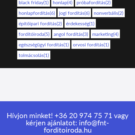
black friday(1)
honlap(4)
próbafordítás(2)
honlapfordítás(6)
jogi fordítás(6)
nonverbális(2)
építőipari fordítás(2)
érdekesség(1)
fordítóiroda(5)
angol fordítás(3)
marketing(4)
egészségügyi fordítás(1)
orvosi fordítás(1)
tolmácsolás(1)
Hívjon minket!
+36 20 974 75 71
vagy
kérjen ajánlatot:
info@fnt-
forditoiroda.hu