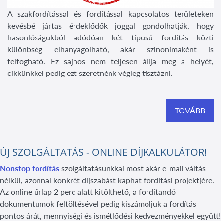
A szakfordítással és fordítással kapcsolatos területeken
kevésbé jártas érdeklődők joggal gondolhatják, hogy
hasonlóságukból adódóan két típusú fordítás közti
különbség elhanyagolható, akár szinonimaként is
felfogható. Ez sajnos nem teljesen állja meg a helyét,
cikkünkkel pedig ezt szeretnénk végleg tisztázni.
TOVÁBB
ÚJ SZOLGÁLTATÁS - ONLINE DÍJKALKULÁTOR!
Nonstop fordítás
szolgáltatásunkkal most akár e-mail váltás
nélkül, azonnal konkrét díjszabást kaphat fordítási projektjére.
Az online űrlap 2 perc alatt kitölthető, a fordítandó
dokumentumok feltöltésével pedig kiszámoljuk a fordítás
pontos árát, mennyiségi és ismétlődési kedvezményekkel együtt!