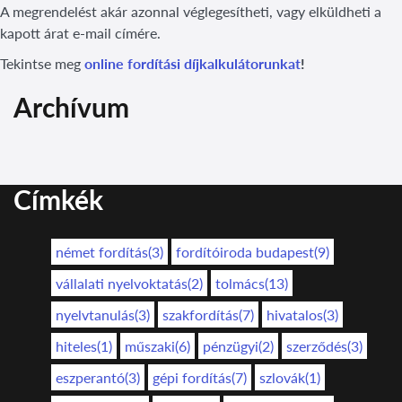
A megrendelést akár azonnal véglegesítheti, vagy elküldheti a
kapott árat e-mail címére.
Tekintse meg
online fordítási díjkalkulátorunkat
!
Archívum
Címkék
német fordítás(3)
fordítóiroda budapest(9)
vállalati nyelvoktatás(2)
tolmács(13)
nyelvtanulás(3)
szakfordítás(7)
hivatalos(3)
hiteles(1)
műszaki(6)
pénzügyi(2)
szerződés(3)
eszperantó(3)
gépi fordítás(7)
szlovák(1)