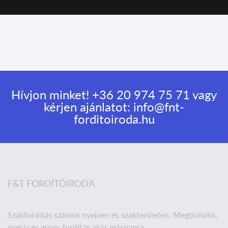
Hívjon minket!
+36 20 974 75 71
vagy
kérjen ajánlatot:
info@fnt-
forditoiroda.hu
F&T FORDÍTÓIRODA
Szakfordítás számos nyelven és szakterületen. Megbízható,
precíz és gyors fordítás akár másnapra.