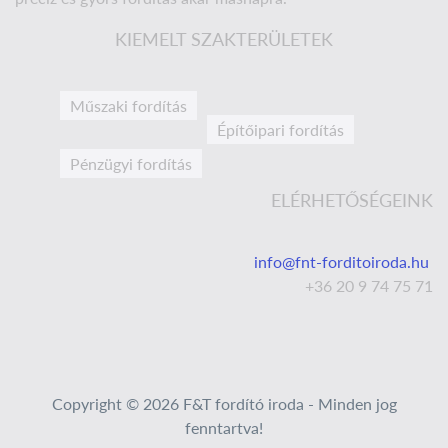
KIEMELT SZAKTERÜLETEK
Műszaki fordítás
Építőipari fordítás
Pénzügyi fordítás
ELÉRHETŐSÉGEINK
info@fnt-forditoiroda.hu
+36 20 9 74 75 71
Copyright © 2026 F&T fordító iroda - Minden jog
fenntartva!