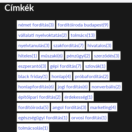
Címkék
német fordítás(3)
fordítóiroda budapest(9)
vállalati nyelvoktatás(2)
tolmács(13)
nyelvtanulás(3)
szakfordítás(7)
hivatalos(3)
hiteles(1)
műszaki(6)
pénzügyi(2)
szerződés(3)
eszperantó(3)
gépi fordítás(7)
szlovák(1)
black friday(1)
honlap(4)
próbafordítás(2)
honlapfordítás(6)
jogi fordítás(6)
nonverbális(2)
építőipari fordítás(2)
érdekesség(1)
fordítóiroda(5)
angol fordítás(3)
marketing(4)
egészségügyi fordítás(1)
orvosi fordítás(1)
tolmácsolás(1)