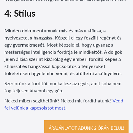
4: Stílus
Minden dokumentumnak más és más a stílusa, a
nyelvezete, a hangzása
. Képzelj el egy
feszült regényt
és
egy
gyermekmesét
. Most képzeld el, hogy ugyanaz a
mesterséges intelligencia fordítja le mindkettőt.
A dolgok
jelen állása szerint kizárólag egy emberi fordító képes a
stílussal és hangzással kapcsolatos a tényezőket
tökéletesen figyelembe venni, és átültetni a célnyelvre.
Szerintünk a fordítói munka lesz az egyik, amit soha nem
fog teljesen átvenni egy gép.
Neked miben segíthetünk? Neked mit fordíthatunk?
Vedd
fel velünk a kapcsolatot most
.
ÁRAJÁNLATOT ADUNK 2 ÓRÁN BELÜL!