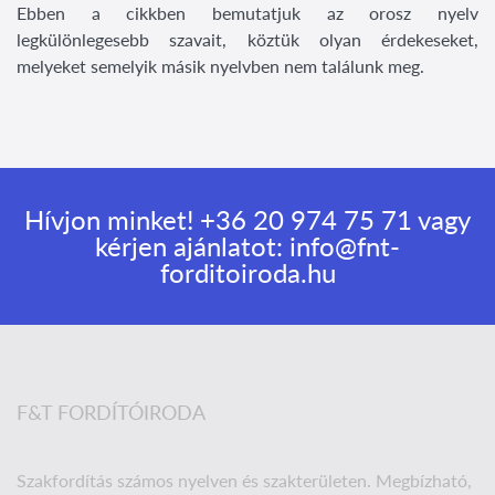
Ebben a cikkben bemutatjuk az orosz nyelv
legkülönlegesebb szavait, köztük olyan érdekeseket,
melyeket semelyik másik nyelvben nem találunk meg.
Hívjon minket!
+36 20 974 75 71
vagy
kérjen ajánlatot:
info@fnt-
forditoiroda.hu
F&T FORDÍTÓIRODA
Szakfordítás számos nyelven és szakterületen. Megbízható,