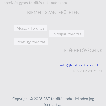
precíz és gyors fordítás akár másnapra.
KIEMELT SZAKTERÜLETEK
Műszaki fordítás
Építőipari fordítás
Pénzügyi fordítás
ELÉRHETŐSÉGEINK
info@fnt-forditoiroda.hu
+36 20 9 74 75 71
Copyright © 2026 F&T fordító iroda - Minden jog
fenntartva!