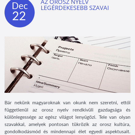
AZ OROSZ NYELV
Dec
LEGÉRDEKESEBB SZAVAI
22
Bár nekünk magyaroknak van okunk nem szeretni, ettől
függetlenül az orosz nyelv rendkívüli gazdagsága és
különlegessége az egész világot lenyűgözi. Tele van olyan
szavakkal, amelyek pontosan tükrözik az orosz kultúra,
gondolkodásmód és mindennapi élet egyedi aspektusait.