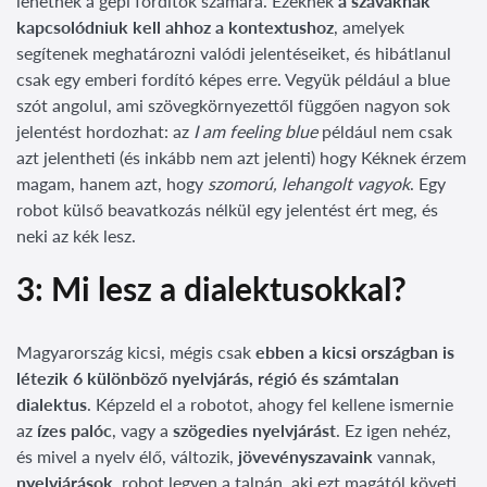
lehetnek a gépi fordítók számára. Ezeknek
a szavaknak
kapcsolódniuk kell ahhoz a kontextushoz
, amelyek
segítenek meghatározni valódi jelentéseiket, és hibátlanul
csak egy emberi fordító képes erre. Vegyük például a blue
szót angolul, ami szövegkörnyezettől függően nagyon sok
jelentést hordozhat: az
I am feeling blue
például nem csak
azt jelentheti (és inkább nem azt jelenti) hogy Kéknek érzem
magam, hanem azt, hogy
szomorú, lehangolt vagyok
. Egy
robot külső beavatkozás nélkül egy jelentést ért meg, és
neki az kék lesz.
3: Mi lesz a dialektusokkal?
Magyarország kicsi, mégis csak
ebben a kicsi országban is
létezik 6 különböző nyelvjárás, régió és számtalan
dialektus
. Képzeld el a robotot, ahogy fel kellene ismernie
az
ízes palóc
, vagy a
szögedies nyelvjárást
. Ez igen nehéz,
és mivel a nyelv élő, változik,
jövevényszavaink
vannak,
nyelvjárások
, robot legyen a talpán, aki ezt magától követi.