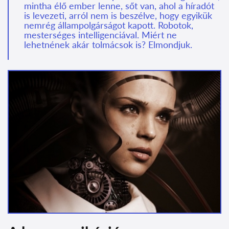
mintha élő ember lenne, sőt van, ahol a híradót
is levezeti, arról nem is beszélve, hogy egyikük
nemrég állampolgárságot kapott. Robotok,
mesterséges intelligenciával. Miért ne
lehetnének akár tolmácsok is? Elmondjuk.