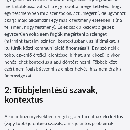
mert statikussá válik. Ha egy robottal megértetteted, hogy
egy festményben mi a szenzációs, azt „megérti”, de ugyanazt
akarja majd alkalmazni egy másik festmény esetében is (ha
felismeri, hogy festmény). És ez csak a kezdet:
a gépek
egyszerűen soha nem fogják megérteni a szlenget
(mármint tartalmi szinten, kontextusban), az
idiómákat
, a
kultúrák közti kommunikáció finomságait
. Egy szó nekik
több, egyenlő értékű jelentéssel bírhat, amik közül olykor
nehéz lehet kontextus alapú döntést hozni. Többek közt
ezért nem fogják átvenni az ember helyét, hisz nem érzik a
finomságokat.
2: Többjelentésű szavak,
kontextus
A különböző nyelvekben rengetegszer fordulnak elő
kettős
(vagy több)
jelentésű szavak
, amik jelentős problémák