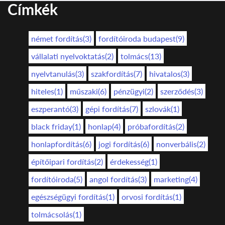
Címkék
német fordítás(3)
fordítóiroda budapest(9)
vállalati nyelvoktatás(2)
tolmács(13)
nyelvtanulás(3)
szakfordítás(7)
hivatalos(3)
hiteles(1)
műszaki(6)
pénzügyi(2)
szerződés(3)
eszperantó(3)
gépi fordítás(7)
szlovák(1)
black friday(1)
honlap(4)
próbafordítás(2)
honlapfordítás(6)
jogi fordítás(6)
nonverbális(2)
építőipari fordítás(2)
érdekesség(1)
fordítóiroda(5)
angol fordítás(3)
marketing(4)
egészségügyi fordítás(1)
orvosi fordítás(1)
tolmácsolás(1)