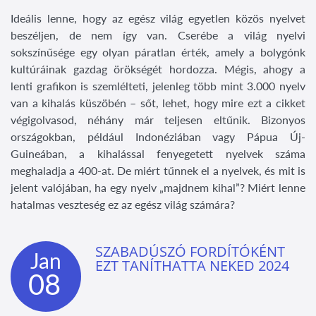
Ideális lenne, hogy az egész világ egyetlen közös nyelvet
beszéljen, de nem így van. Cserébe a világ nyelvi
sokszínűsége egy olyan páratlan érték, amely a bolygónk
kultúráinak gazdag örökségét hordozza. Mégis, ahogy a
lenti grafikon is szemlélteti, jelenleg több mint 3.000 nyelv
van a kihalás küszöbén – sőt, lehet, hogy mire ezt a cikket
végigolvasod, néhány már teljesen eltűnik. Bizonyos
országokban, például Indonéziában vagy Pápua Új-
Guineában, a kihalással fenyegetett nyelvek száma
meghaladja a 400-at. De miért tűnnek el a nyelvek, és mit is
jelent valójában, ha egy nyelv „majdnem kihal”? Miért lenne
hatalmas veszteség ez az egész világ számára?
SZABADÚSZÓ FORDÍTÓKÉNT
Jan
EZT TANÍTHATTA NEKED 2024
08