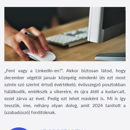
„Fent vagy a LinkedIn-en?”. Akkor biztosan látod, hogy
december végétől január közepéig mindenki (és ezt most
szinte szó szerint értsd) évértékelő, évösszegző posztokban
hálálkodik, emlékszik a sikereire, és újra átéli a kudarcait,
ezzel zárva az évet. Pedig ezt lehet másként is. Mi is így
tesszük, íme, néhány olyan dolog, amit 2024 tanított a
(szabadúszó) fordítóknak.