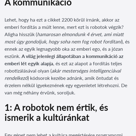
A kommunikáció
Lehet, hogy ha ezt a cikket 2200 körül írnánk, akkor az
emberi fordítás a múlt lenne, mert ezt is robotok végzik?
Aligha hisszük (
hamarosan elmondunk 4 érvet, ami miatt
most úgy gondoljuk, hogy soha nem fog robot fordítani
), és
ennek az egyik legnagyobb oka az emberi ego, és a józan
eszünk.
A világ jelenlegi állapotában a kommunikáció az
emberi lét egyik alapja
, és ezt az alapot a fordítás teljes
robotizálásával olyan (
akár mesterséges intelligenciával
rendelkező
) kódsorok kezébe adnánk, amik öntudat és
érzelem nélkül igyekeznének egy egyenletet létrehozni. De
van még néhány érvünk, soroljuk.
1: A robotok nem értik, és
ismerik a kultúránkat
Egy gépet nem lehet a kultúra megértésére programozni,