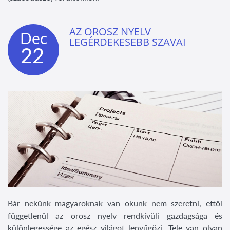
AZ OROSZ NYELV
Dec
LEGÉRDEKESEBB SZAVAI
22
Bár nekünk magyaroknak van okunk nem szeretni, ettől
függetlenül az orosz nyelv rendkívüli gazdagsága és
különlegessége az egész világot lenyűgözi. Tele van olyan