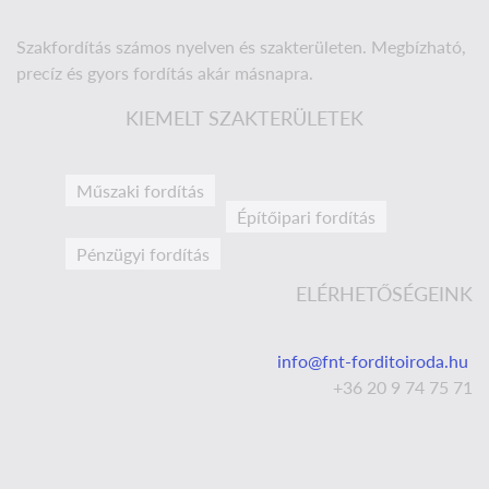
Szakfordítás számos nyelven és szakterületen. Megbízható,
precíz és gyors fordítás akár másnapra.
KIEMELT SZAKTERÜLETEK
Műszaki fordítás
Építőipari fordítás
Pénzügyi fordítás
ELÉRHETŐSÉGEINK
info@fnt-forditoiroda.hu
+36 20 9 74 75 71