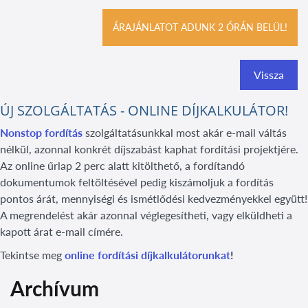
ÁRAJÁNLATOT ADUNK 2 ÓRÁN BELÜL!
Vissza
ÚJ SZOLGÁLTATÁS - ONLINE DÍJKALKULÁTOR!
Nonstop fordítás
szolgáltatásunkkal most akár e-mail váltás
nélkül, azonnal konkrét díjszabást kaphat fordítási projektjére.
Az online űrlap 2 perc alatt kitölthető, a fordítandó
dokumentumok feltöltésével pedig kiszámoljuk a fordítás
pontos árát, mennyiségi és ismétlődési kedvezményekkel együtt!
A megrendelést akár azonnal véglegesítheti, vagy elküldheti a
kapott árat e-mail címére.
Tekintse meg
online fordítási díjkalkulátorunkat
!
Archívum