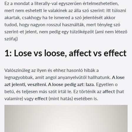
Ez a mondat a literally-val egyszerűen értelmezhetetlen,
mert nem eshetett le valakinek az álla szó szerint: itt túlozni
akartak, csakhogy ha te ismered a szó jelentését akkor
tudod, hogy nagyon rosszul használták, mert tényleg szó
szerint-et jelent, nem pedig egy túlzőképzőt (ami nem létező
szófaj)
1: Lose vs loose, affect vs effect
Valószínűleg az ilyen és ehhez hasonló hibák a
legnagyobbak, amit angol anyanyelvűtől hallhatunk.
A lose
azt jelenti, veszíteni. A loose pedig azt: laza.
Egyetlen o
betű, és teljesen más szót írtál le. Ez történik az
affect
(hat
valamire) vagy
effect
(mint hatás) esetében is.