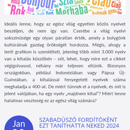
Ideális lenne, hogy az egész világ egyetlen közös nyelvet
beszéljen, de nem így van. Cserébe a világ nyelvi
sokszínűsége egy olyan páratlan érték, amely a bolygónk
kultúráinak gazdag örökségét hordozza. Mégis, ahogy a
lenti grafikon is szemlélteti, jelenleg több mint 3.000 nyelv
van a kihalás küszöbén – sőt, lehet, hogy mire ezt a cikket
végigolvasod, néhány már teljesen eltűnik. Bizonyos
országokban, például Indonéziában vagy Pápua Új-
Guineában, a kihalással fenyegetett nyelvek száma
meghaladja a 400-at. De miért tűnnek el a nyelvek, és mit is
jelent valójában, ha egy nyelv „majdnem kihal”? Miért lenne
hatalmas veszteség ez az egész világ számára?
SZABADÚSZÓ FORDÍTÓKÉNT
Jan
EZT TANÍTHATTA NEKED 2024