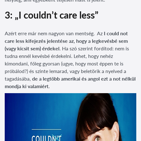
3: „I couldn’t care less”
Azért erre már nem nagyon van mentség. Az
I could not
care less kifejezés jelentése az, hogy a legkevésbé sem
(vagy kicsit sem) érdekel
. Ha szó szerint fordítod: nem is
tudna ennél kevésbé érdekelni. Lehet, hogy nehéz
kimondani, főleg gyorsan (ugye, hogy most éppen te is
próbálod?) és szinte lemarad, vagy beletörik a nyelved a
tagadásába,
de a legtöbb amerikai és angol ezt a not nélkül
mondja ki valamiért.