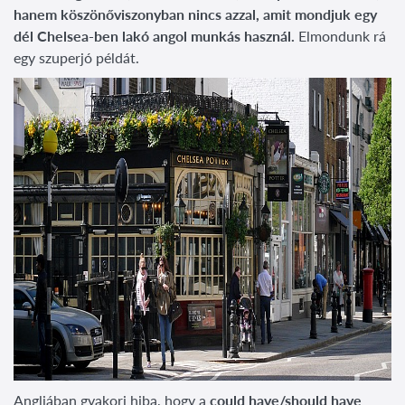
hanem köszönőviszonyban nincs azzal, amit mondjuk egy
dél Chelsea-ben lakó angol munkás használ.
Elmondunk rá
egy szuperjó példát.
Angliában gyakori hiba, hogy a
could have/should have