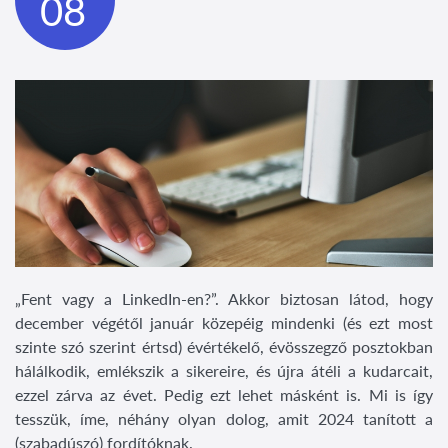
08
„Fent vagy a LinkedIn-en?”. Akkor biztosan látod, hogy
december végétől január közepéig mindenki (és ezt most
szinte szó szerint értsd) évértékelő, évösszegző posztokban
hálálkodik, emlékszik a sikereire, és újra átéli a kudarcait,
ezzel zárva az évet. Pedig ezt lehet másként is. Mi is így
tesszük, íme, néhány olyan dolog, amit 2024 tanított a
(szabadúszó) fordítóknak.