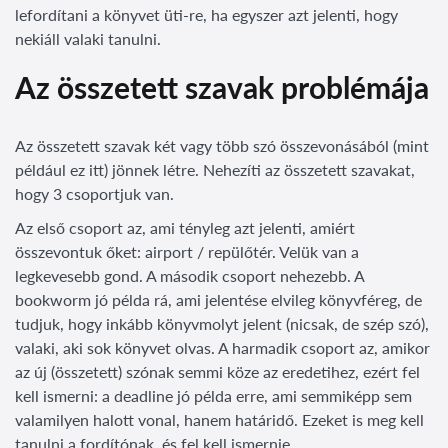
lefordítani a könyvet üti-re, ha egyszer azt jelenti, hogy
nekiáll valaki tanulni.
Az összetett szavak problémája
Az összetett szavak két vagy több szó összevonásából (mint
például ez itt) jönnek létre. Nehezíti az összetett szavakat,
hogy 3 csoportjuk van.
Az első csoport az, ami tényleg azt jelenti, amiért
összevontuk őket: airport / repülőtér. Velük van a
legkevesebb gond. A második csoport nehezebb. A
bookworm jó példa rá, ami jelentése elvileg könyvféreg, de
tudjuk, hogy inkább könyvmolyt jelent (nicsak, de szép szó),
valaki, aki sok könyvet olvas. A harmadik csoport az, amikor
az új (összetett) szónak semmi köze az eredetihez, ezért fel
kell ismerni: a deadline jó példa erre, ami semmiképp sem
valamilyen halott vonal, hanem határidő. Ezeket is meg kell
tanulni a fordítónak, és fel kell ismernie.