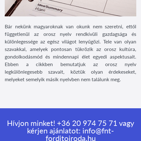
Bár nekünk magyaroknak van okunk nem szeretni, ettől
függetlenül az orosz nyelv rendkívüli gazdagsága és
különlegessége az egész világot lenyűgözi. Tele van olyan
szavakkal, amelyek pontosan tükrözik az orosz kultúra,
gondolkodásmód és mindennapi élet egyedi aspektusait.
Ebben a cikkben bemutatjuk az orosz nyelv
legkülönlegesebb szavait, köztük olyan érdekeseket,
melyeket semelyik másik nyelvben nem találunk meg.
Hívjon minket!
+36 20 974 75 71
vagy
kérjen ajánlatot:
info@fnt-
forditoiroda.hu