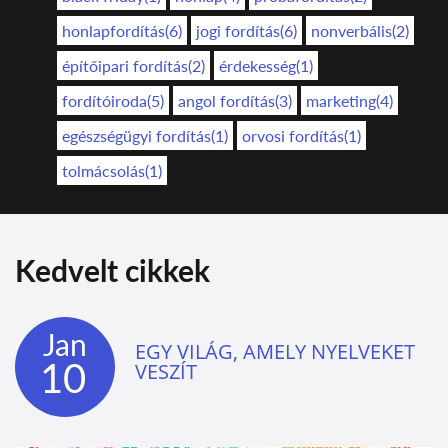
honlapfordítás(6)
jogi fordítás(6)
nonverbális(2)
építőipari fordítás(2)
érdekesség(1)
fordítóiroda(5)
angol fordítás(3)
marketing(4)
egészségügyi fordítás(1)
orvosi fordítás(1)
tolmácsolás(1)
Kedvelt cikkek
Jan
EGY VILÁG, AMELY NYELVEKET
10
VESZÍT