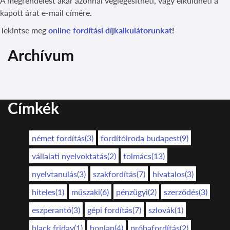
A megrendelést akár azonnal véglegesítheti, vagy elküldheti a
kapott árat e-mail címére.
Tekintse meg
online fordítási díjkalkulátorunkat
!
Archívum
Címkék
német fordítás(3)
fordítóiroda budapest(9)
vállalati nyelvoktatás(2)
tolmács(13)
nyelvtanulás(3)
szakfordítás(7)
hivatalos(3)
hiteles(1)
műszaki(6)
pénzügyi(2)
szerződés(3)
eszperantó(3)
gépi fordítás(7)
szlovák(1)
black friday(1)
honlap(4)
próbafordítás(2)