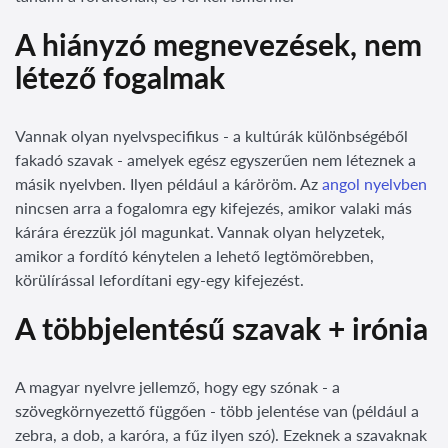
A hiányzó megnevezések, nem
létező fogalmak
Vannak olyan nyelvspecifikus - a kultúrák különbségéből
fakadó szavak - amelyek egész egyszerűen nem léteznek a
másik nyelvben. Ilyen például a káröröm. Az
angol nyelvben
nincsen arra a fogalomra egy kifejezés, amikor valaki más
kárára érezzük jól magunkat. Vannak olyan helyzetek,
amikor a fordító kénytelen a lehető legtömörebben,
körülírással lefordítani egy-egy kifejezést.
A többjelentésű szavak + irónia
A magyar nyelvre jellemző, hogy egy szónak - a
szövegkörnyezettő függően - több jelentése van (például a
zebra, a dob, a karóra, a fűz ilyen szó). Ezeknek a szavaknak