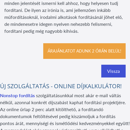
minden jelentését ismerni kell ahhoz, hogy helyesen tudj
fordítani. De ilyen az irónia is, ami jellemzően inkább
műfordításoknál, irodalmi alkotások fordításánál jöhet elő,
de mindenesetre idegen nyelven nehezebb felismerni,
fordítani pedig még nagyobb kihívás.
ÁRAJÁNLATOT ADUNK 2 ÓRÁN BELÜL!
Vissza
ÚJ SZOLGÁLTATÁS - ONLINE DÍJKALKULÁTOR!
Nonstop fordítás
szolgáltatásunkkal most akár e-mail váltás
nélkül, azonnal konkrét díjszabást kaphat fordítási projektjére.
Az online űrlap 2 perc alatt kitölthető, a fordítandó
dokumentumok feltöltésével pedig kiszámoljuk a fordítás
pontos árát, mennyiségi és ismétlődési kedvezményekkel együtt!