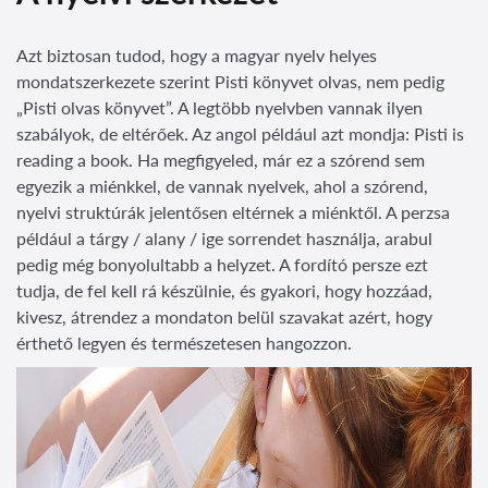
Azt biztosan tudod, hogy a magyar nyelv helyes
mondatszerkezete szerint Pisti könyvet olvas, nem pedig
„Pisti olvas könyvet”. A legtöbb nyelvben vannak ilyen
szabályok, de eltérőek. Az angol például azt mondja: Pisti is
reading a book. Ha megfigyeled, már ez a szórend sem
egyezik a miénkkel, de vannak nyelvek, ahol a szórend,
nyelvi struktúrák jelentősen eltérnek a miénktől. A perzsa
például a tárgy / alany / ige sorrendet használja, arabul
pedig még bonyolultabb a helyzet. A fordító persze ezt
tudja, de fel kell rá készülnie, és gyakori, hogy hozzáad,
kivesz, átrendez a mondaton belül szavakat azért, hogy
érthető legyen és természetesen hangozzon.