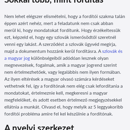
Nem lehet elégszer elismételni, hogy a fordítói szakma talán
éppen azért nehéz, mert a feladatunk nem csak abban
merül ki, hogy mondatokat fordítunk. Hogy érzékeltessük
ezt, képzeld el, hogy egy szlovák ismerősödtől szeretnél
venni egy lakást. A szerződést a szlovák ügyvéd megírja,
majd a dokumentum hozzánk kerül fordításra. A
szlovák és
a magyar jog
különbségeiből adódóan lesznek olyan
megnevezések, fogalmak, amik a magyar jogrend szerint
nem értelmezhetőek, vagy legalábbis nem ilyen formában.
Az ilyen eltérések a magyar olvasó számára kérdéseket
vethetnek fel, így a fordítónak nem elég csak lefordítania a
mondatokat, értelmeznie kell, megkeresni a magyar
megfelelőket, és adott esetben értelmező megjegyzésekkel
ellátnia a munkát. Olvasd el, hogy melyik az 5 leggyakoribb
fordítói probléma amire fel kel készülnie a fordítónak.
A nyelvi szerkezet