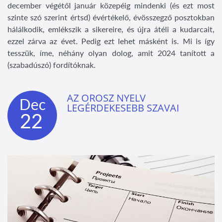
december végétől január közepéig mindenki (és ezt most
szinte szó szerint értsd) évértékelő, évösszegző posztokban
hálálkodik, emlékszik a sikereire, és újra átéli a kudarcait,
ezzel zárva az évet. Pedig ezt lehet másként is. Mi is így
tesszük, íme, néhány olyan dolog, amit 2024 tanított a
(szabadúszó) fordítóknak.
AZ OROSZ NYELV
Dec
LEGÉRDEKESEBB SZAVAI
22