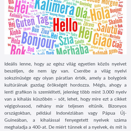
Ideális lenne, hogy az egész világ egyetlen közös nyelvet
beszéljen, de nem így van. Cserébe a világ nyelvi
sokszínűsége egy olyan páratlan érték, amely a bolygónk
kultúráinak gazdag örökségét hordozza. Mégis, ahogy a
lenti grafikon is szemlélteti, jelenleg több mint 3.000 nyelv
van a kihalás küszöbén – sőt, lehet, hogy mire ezt a cikket
végigolvasod, néhány már teljesen eltűnik. Bizonyos
országokban, például Indonéziában vagy Pápua Új-
Guineában, a kihalással fenyegetett nyelvek száma
meghaladja a 400-at. De miért tűnnek el a nyelvek, és mit is