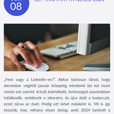
08
„Fent vagy a LinkedIn-en?”. Akkor biztosan látod, hogy
december végétől január közepéig mindenki (és ezt most
szinte szó szerint értsd) évértékelő, évösszegző posztokban
hálálkodik, emlékszik a sikereire, és újra átéli a kudarcait,
ezzel zárva az évet. Pedig ezt lehet másként is. Mi is így
tesszük, íme, néhány olyan dolog, amit 2024 tanított a