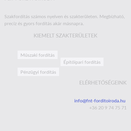
Szakfordítás számos nyelven és szakterületen. Megbízható,
precíz és gyors fordítás akár másnapra.
KIEMELT SZAKTERÜLETEK
Műszaki fordítás
Építőipari fordítás
Pénzügyi fordítás
ELÉRHETŐSÉGEINK
info@fnt-forditoiroda.hu
+36 20 9 74 75 71