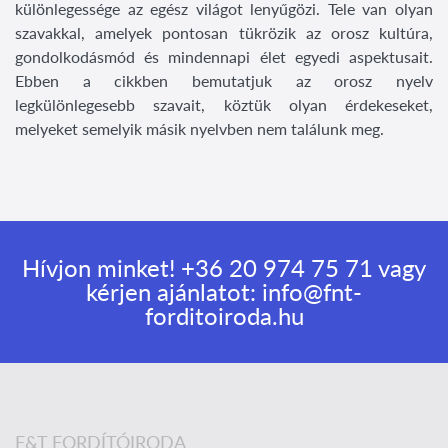
különlegessége az egész világot lenyűgözi. Tele van olyan
szavakkal, amelyek pontosan tükrözik az orosz kultúra,
gondolkodásmód és mindennapi élet egyedi aspektusait.
Ebben a cikkben bemutatjuk az orosz nyelv
legkülönlegesebb szavait, köztük olyan érdekeseket,
melyeket semelyik másik nyelvben nem találunk meg.
Hívjon minket!
+36 20 974 75 71
vagy
kérjen ajánlatot:
info@fnt-
forditoiroda.hu
F&T FORDÍTÓIRODA