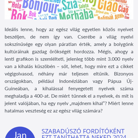
Ideális lenne, hogy az egész világ egyetlen közös nyelvet
beszéljen, de nem így van. Cserébe a világ nyelvi
sokszínűsége egy olyan páratlan érték, amely a bolygónk
kultúráinak gazdag örökségét hordozza. Mégis, ahogy a
lenti grafikon is szemlélteti, jelenleg több mint 3.000 nyelv
van a kihalás küszöbén – sőt, lehet, hogy mire ezt a cikket
végigolvasod, néhány már teljesen eltűnik. Bizonyos
országokban, például Indonéziában vagy Pápua Új-
Guineában, a kihalással fenyegetett nyelvek száma
meghaladja a 400-at. De miért tűnnek el a nyelvek, és mit is
jelent valójában, ha egy nyelv „majdnem kihal”? Miért lenne
hatalmas veszteség ez az egész világ számára?
SZABADÚSZÓ FORDÍTÓKÉNT
Jan
EZT TANÍTHATTA NEKED 2024