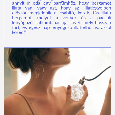
annyit ír oda egy parfümhöz, hogy bergamot
illata van, vagy azt, hogy az „Illatjegyeiben
először megjelenik a csábító, kerek, fás illatú
bergamot, melyet a veitver és a pacsuli
lenyűgöző illatkombinációja követ, mely hosszan
tart, és egész nap lenyűgöző illatfelhőt varázsol
köréd."