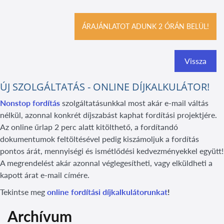
ÁRAJÁNLATOT ADUNK 2 ÓRÁN BELÜL!
Vissza
ÚJ SZOLGÁLTATÁS - ONLINE DÍJKALKULÁTOR!
Nonstop fordítás
szolgáltatásunkkal most akár e-mail váltás
nélkül, azonnal konkrét díjszabást kaphat fordítási projektjére.
Az online űrlap 2 perc alatt kitölthető, a fordítandó
dokumentumok feltöltésével pedig kiszámoljuk a fordítás
pontos árát, mennyiségi és ismétlődési kedvezményekkel együtt!
A megrendelést akár azonnal véglegesítheti, vagy elküldheti a
kapott árat e-mail címére.
Tekintse meg
online fordítási díjkalkulátorunkat
!
Archívum