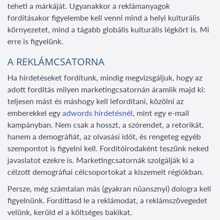
teheti a márkáját. Ugyanakkor a reklámanyagok
fordításakor figyelembe kell venni mind a helyi kulturális
környezetet, mind a tágabb globális kulturális légkört is. Mi
erre is figyelünk.
A REKLÁMCSATORNA
Ha hirdetéseket fordítunk, mindig megvizsgáljuk, hogy az
adott fordítás milyen marketingcsatornán áramlik majd ki:
teljesen mást és máshogy kell lefordítani, közölni az
emberekkel egy
adwords hirdetésnél
, mint egy e-mail
kampányban. Nem csak a hosszt, a szórendet, a retorikát,
hanem a demográfiát, az olvasási időt, és rengeteg egyéb
szempontot is figyelni kell. Fordítóirodaként teszünk neked
javaslatot ezekre is. Marketingcsatornák szolgálják ki a
célzott demográfiai célcsoportokat a kiszemelt régiókban.
Persze, még számtalan más (gyakran nüansznyi) dologra kell
figyelnünk. Fordíttasd le a reklámodat, a reklámszövegedet
velünk, kerüld el a költséges bakikat.