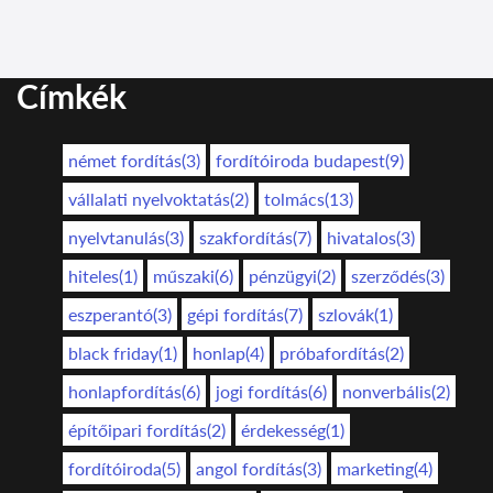
Címkék
német fordítás(3)
fordítóiroda budapest(9)
vállalati nyelvoktatás(2)
tolmács(13)
nyelvtanulás(3)
szakfordítás(7)
hivatalos(3)
hiteles(1)
műszaki(6)
pénzügyi(2)
szerződés(3)
eszperantó(3)
gépi fordítás(7)
szlovák(1)
black friday(1)
honlap(4)
próbafordítás(2)
honlapfordítás(6)
jogi fordítás(6)
nonverbális(2)
építőipari fordítás(2)
érdekesség(1)
fordítóiroda(5)
angol fordítás(3)
marketing(4)