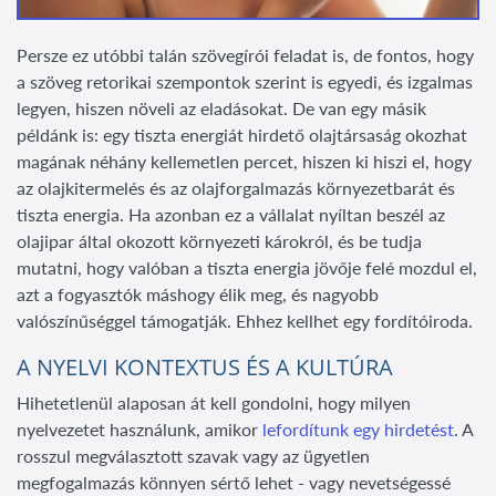
Persze ez utóbbi talán szövegírói feladat is, de fontos, hogy
a szöveg retorikai szempontok szerint is egyedi, és izgalmas
legyen, hiszen növeli az eladásokat. De van egy másik
példánk is: egy tiszta energiát hirdető olajtársaság okozhat
magának néhány kellemetlen percet, hiszen ki hiszi el, hogy
az olajkitermelés és az olajforgalmazás környezetbarát és
tiszta energia. Ha azonban ez a vállalat nyíltan beszél az
olajipar által okozott környezeti károkról, és be tudja
mutatni, hogy valóban a tiszta energia jövője felé mozdul el,
azt a fogyasztók máshogy élik meg, és nagyobb
valószínűséggel támogatják. Ehhez kellhet egy fordítóiroda.
A NYELVI KONTEXTUS ÉS A KULTÚRA
Hihetetlenül alaposan át kell gondolni, hogy milyen
nyelvezetet használunk, amikor
lefordítunk egy hirdetést
. A
rosszul megválasztott szavak vagy az ügyetlen
megfogalmazás könnyen sértő lehet - vagy nevetségessé