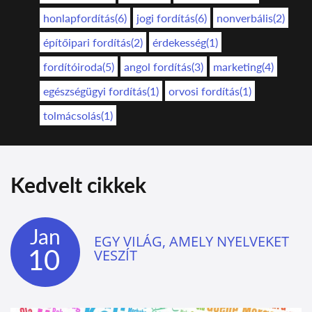
honlapfordítás(6)
jogi fordítás(6)
nonverbális(2)
építőipari fordítás(2)
érdekesség(1)
fordítóiroda(5)
angol fordítás(3)
marketing(4)
egészségügyi fordítás(1)
orvosi fordítás(1)
tolmácsolás(1)
Kedvelt cikkek
Jan
EGY VILÁG, AMELY NYELVEKET
10
VESZÍT