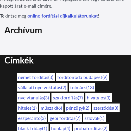
kapott árat e-mail címére.
Tekintse meg
online fordítási díjkalkulátorunkat
!
Archívum
Címkék
német fordítás(3)
fordítóiroda budapest(9)
vállalati nyelvoktatás(2)
tolmács(13)
nyelvtanulás(3)
szakfordítás(7)
hivatalos(3)
hiteles(1)
műszaki(6)
pénzügyi(2)
szerződés(3)
eszperantó(3)
gépi fordítás(7)
szlovák(1)
black friday(1)
honlap(4)
próbafordítás(2)