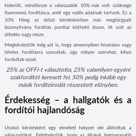
kiderült, mindössze a válaszadók 10%-nak volt szüksége
ilyennemű fordításra, amit egy reális adatnak tartunk. Ez a
10% főleg az előző kérdéskörben már megtárgyalt
bizonyítvány fordítás ponttal köthető össze, itt volt az
átfedés nagy része.
Megkérdeztük még azt is, hogy amennyiben hivatalos vagy
hiteles fordításra szorultak, úgy milyen szervhez, kihez
fordultak ezzel.
25% az OFFI-t választotta, 25% valamilyen egyéni
szakfordítót keresett fel, 50% pedig inkább egy
másik fordítóirodát részesített előnyben.
Érdekesség – a hallgatók és a
fordítói hajlandóság
Utolsó kérdésként egy elméleti helyzet elé állítottuk a
válaszadókat. Feltételeztük, hogy az általuk legmagasabb