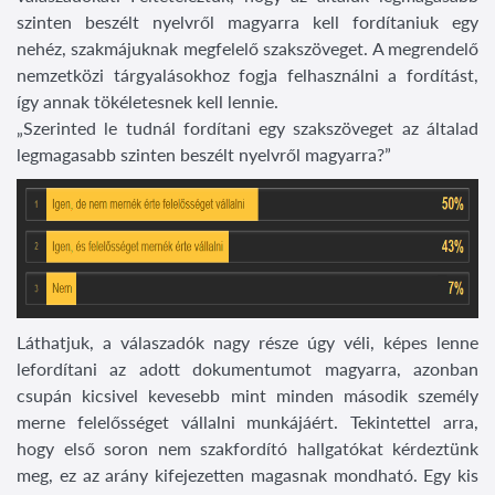
szinten beszélt nyelvről magyarra kell fordítaniuk egy
nehéz, szakmájuknak megfelelő szakszöveget. A megrendelő
nemzetközi tárgyalásokhoz fogja felhasználni a fordítást,
így annak tökéletesnek kell lennie.
„Szerinted le tudnál fordítani egy szakszöveget az általad
legmagasabb szinten beszélt nyelvről magyarra?”
Láthatjuk, a válaszadók nagy része úgy véli, képes lenne
lefordítani az adott dokumentumot magyarra, azonban
csupán kicsivel kevesebb mint minden második személy
merne felelősséget vállalni munkájáért. Tekintettel arra,
hogy első soron nem szakfordító hallgatókat kérdeztünk
meg, ez az arány kifejezetten magasnak mondható. Egy kis