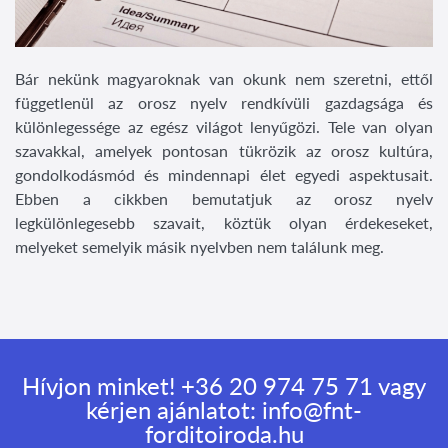
Bár nekünk magyaroknak van okunk nem szeretni, ettől
függetlenül az orosz nyelv rendkívüli gazdagsága és
különlegessége az egész világot lenyűgözi. Tele van olyan
szavakkal, amelyek pontosan tükrözik az orosz kultúra,
gondolkodásmód és mindennapi élet egyedi aspektusait.
Ebben a cikkben bemutatjuk az orosz nyelv
legkülönlegesebb szavait, köztük olyan érdekeseket,
melyeket semelyik másik nyelvben nem találunk meg.
Hívjon minket!
+36 20 974 75 71
vagy
kérjen ajánlatot:
info@fnt-
forditoiroda.hu