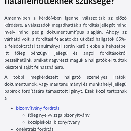
fiatalfelnőtteknek szüksége?
Amennyiben a kérdőívben igennel válaszoltak az előző
kérdésre, a válaszadók megadhatták a fordítás jellegét mind
nyelv mind pedig dokumentumtípus alapján. Ahogy az
várható volt, a fordítási feladatokba ütköző hallgatók 65%-
a felsőoktatási tanulmányai során került ebbe a helyzetbe.
Itt főleg pénzügyi jellegű és angol fordításokról
beszélhetünk, amiket nagyrészt maguk a hallgatók el tudtak
készíteni saját felhasználásra.
A többi megkérdezett hallgató személyes iratok,
dokumentumok, vagy más tanulmányi és munkahelyi jellegű
papírok fordítására támasztott igényt. Ezek közé tartoznak
a
bizonyítvány fordítás
főleg nyelvvizsga bizonyítvány
középiskolai bizonyítvány
önéletrajz fordítás