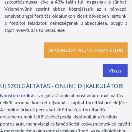
szkepticizmussal élve a 43% talán túl magasnak is tűnhet.
Véleményünk szerint ebben közrejátszik az a tényező,
amelyet angol fordítás oldalunkon kicsit bővebben leírtunk;
a fordítói feladatok nehézségének alábecsülése, avagy a
saját nyelvtudás túlbecsülése.
ÁRAJÁNLATOT ADUNK 2 ÓRÁN BELÜL!
Vissza
ÚJ SZOLGÁLTATÁS - ONLINE DÍJKALKULÁTOR!
Nonstop fordítás
szolgáltatásunkkal most akár e-mail váltás
nélkül, azonnal konkrét díjszabást kaphat fordítási projektjére.
Az online űrlap 2 perc alatt kitölthető, a fordítandó
dokumentumok feltöltésével pedig kiszámoljuk a fordítás
pontos árát, mennyiségi és ismétlődési kedvezményekkel együtt!
A megrendelést akár azonnal véglegesítheti, vagy elküldheti a