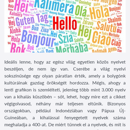
Ideális lenne, hogy az egész világ egyetlen közös nyelvet
beszéljen, de nem így van. Cserébe a világ nyelvi
sokszínűsége egy olyan páratlan érték, amely a bolygónk
kultúráinak gazdag örökségét hordozza. Mégis, ahogy a
lenti grafikon is szemlélteti, jelenleg több mint 3.000 nyelv
van a kihalás küszöbén – sőt, lehet, hogy mire ezt a cikket
végigolvasod, néhány már teljesen eltűnik. Bizonyos
országokban, például Indonéziában vagy Pápua Új-
Guineában, a kihalással fenyegetett nyelvek száma
meghaladja a 400-at. De miért tűnnek el a nyelvek, és mit is