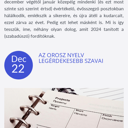
december végétől január közepéig mindenki (és ezt most
szinte szó szerint értsd) évértékelő, évösszegző posztokban
hálálkodik, emlékszik a sikereire, és újra átéli a kudarcait,
ezzel zárva az évet. Pedig ezt lehet másként is. Mi is így
tesszük, íme, néhány olyan dolog, amit 2024 tanított a
(szabadúszó) fordítóknak.
AZ OROSZ NYELV
Dec
LEGÉRDEKESEBB SZAVAI
22